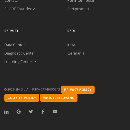
Contatti
Per intermediari
SHARE Founder ↗
Altri prodotti
SERVIZI
SEDI
Data Center
Italia
Diagnostic Center
Germania
Learning Center ↗
©
2026
SIA S.p.A. - P.IVA 01746790243
PRIVACY POLICY
COOKIES POLICY
WHISTLEBLOWING