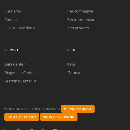
Chi siamo
Per compagnie
Contatti
Per intermediari
SHARE Founder ↗
Altri prodotti
SERVIZI
SEDI
Data Center
Italia
Diagnostic Center
Germania
Learning Center ↗
©
2026
SIA S.p.A. - P.IVA 01746790243
PRIVACY POLICY
COOKIES POLICY
WHISTLEBLOWING