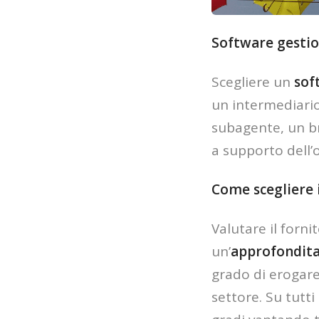
Software gestion
Scegliere un
sof
un intermediario
subagente, un br
a supporto dell’
Come scegliere i
Valutare il forni
un’
approfondita
grado di erogare
settore. Su tutt