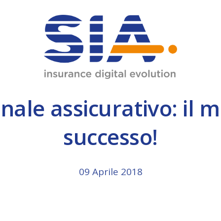
JMIL
Data Center
INM
Diagnostic Center
ware.
ale assicurativo: il mi
Omnia 8
Omnia Broker
successo!
09 Aprile 2018