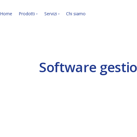
Home
Prodotti
Servizi
Chi siamo
Le nostre soluzioni soft
I nostri servizi.
Software gestion
VEDI LA PANORAMICA »