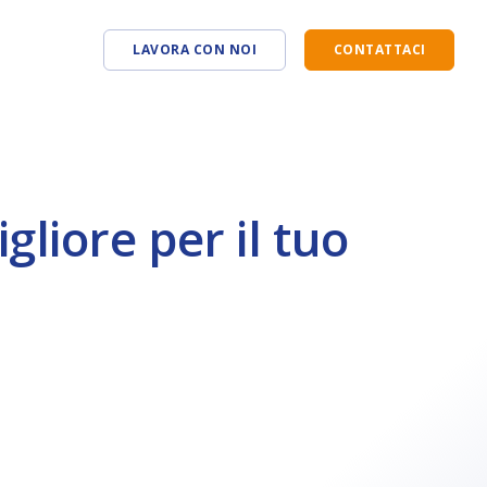
LAVORA CON NOI
CONTATTACI
Omnia Enterprise
Learning Center »
Omnia CoGe
SHARE Partner »
gliore per il tuo
Omnia Marketplace
Terza Via