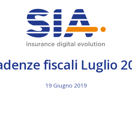
JMIL
Data Center
INM
Diagnostic Center
ware.
adenze fiscali Luglio 2
Omnia 8
Omnia Broker
19 Giugno 2019