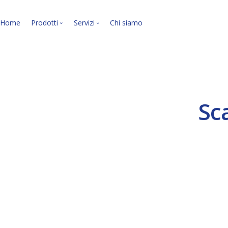
Home
Prodotti
Servizi
Chi siamo
Le nostre soluzioni soft
I nostri servizi.
Sc
VEDI LA PANORAMICA »