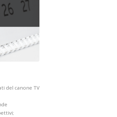
ati del canone TV
ande
ettivi;