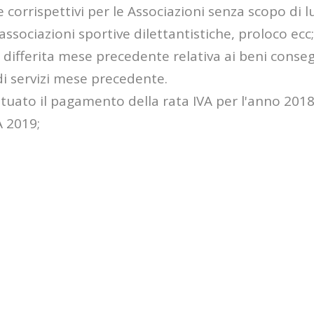
e corrispettivi per le Associazioni senza scopo di 
associazioni sportive dilettantistiche, proloco ecc;
 differita mese precedente relativa ai beni conseg
di servizi mese precedente.
ttuato il pagamento della rata IVA per l'anno 2018
A 2019;
i ritenute, contributi e IVA;
o il 16 va pagata la prima rata 2019 in acconto o 
cipale propria e della tassa sui costi indivisibili
va pagata entra questa scadenza la prima rata ac
o acconto.