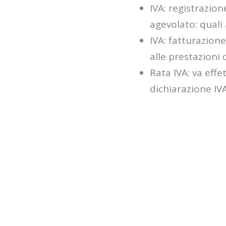
IVA: registrazion
agevolato: quali 
IVA: fatturazione
alle prestazioni 
Rata IVA: va effe
dichiarazione IV
Versamento F24 d
IMU e TASI: entr
dell'imposta muni
Cedolare Secca: 
unica soluzione 