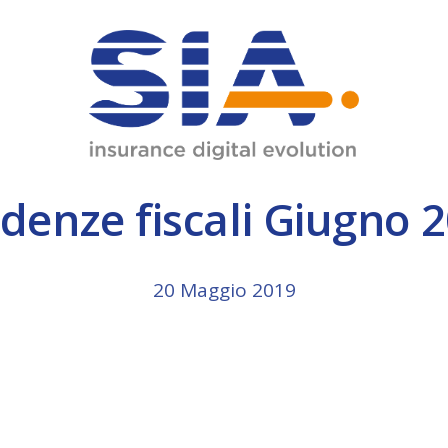
JMIL
Data Center
INM
Diagnostic Center
ware.
denze fiscali Giugno 
Omnia 8
Omnia Broker
20 Maggio 2019