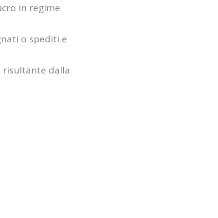
lucro in regime
nati o spediti e
 risultante dalla
unica soluzione
 del Comune;
conto 2019 in