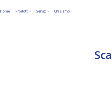
Home
Prodotti
Servizi
Chi siamo
Le nostre soluzioni soft
I nostri servizi.
Sca
VEDI LA PANORAMICA »