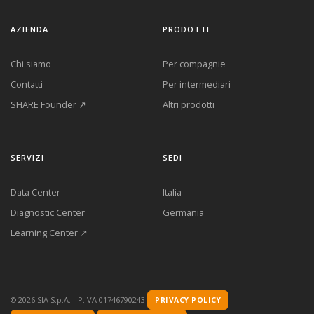
AZIENDA
PRODOTTI
Chi siamo
Per compagnie
Contatti
Per intermediari
SHARE Founder ↗
Altri prodotti
SERVIZI
SEDI
Data Center
Italia
Diagnostic Center
Germania
Learning Center ↗
©
2026
SIA S.p.A. - P.IVA 01746790243
PRIVACY POLICY