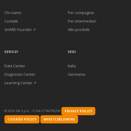
Chi siamo
Per compagnie
Contatti
Per intermediari
SHARE Founder ↗
Altri prodotti
SERVIZI
SEDI
Data Center
Italia
Diagnostic Center
Germania
Learning Center ↗
©
2026
SIA S.p.A. - P.IVA 01746790243
PRIVACY POLICY
COOKIES POLICY
WHISTLEBLOWING