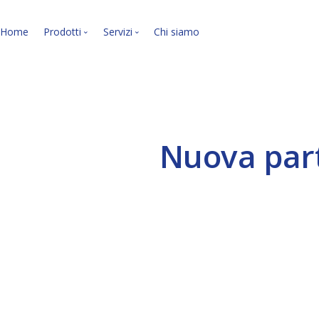
Home
Prodotti
Servizi
Chi siamo
Le nostre soluzioni soft
I nostri servizi.
Nuova part
VEDI LA PANORAMICA »