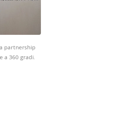
na partnership
ne a 360 gradi.
r