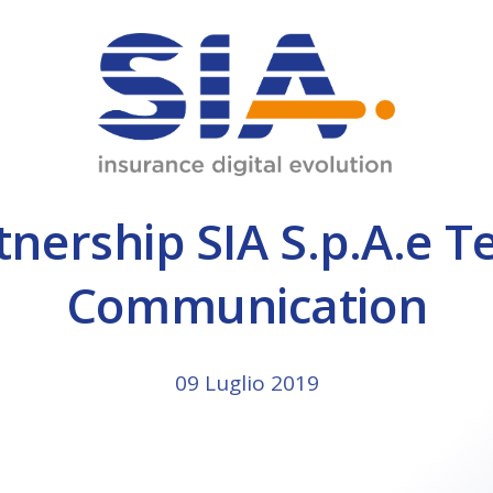
JMIL
Data Center
INM
Diagnostic Center
ware.
nership SIA S.p.A.e
Omnia 8
Omnia Broker
Communication
09 Luglio 2019