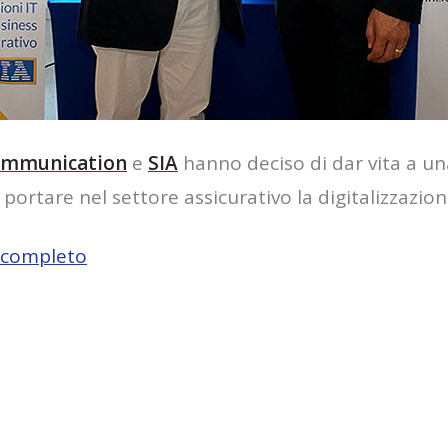
mmunication
e
SIA
hanno deciso di dar vita a u
i portare nel settore assicurativo la digitalizzazio
o completo
Condividi su Facebook
Condividi su Twitte