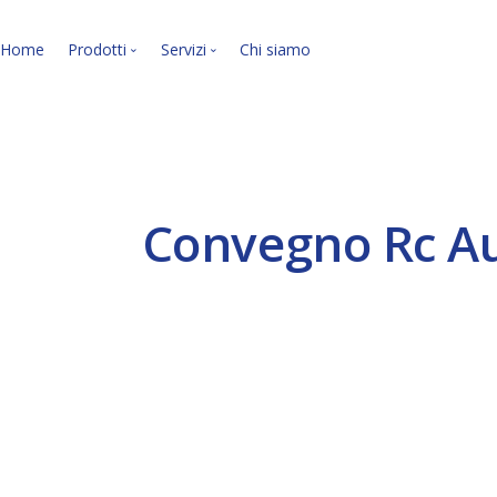
Home
Prodotti
Servizi
Chi siamo
Le nostre soluzioni soft
I nostri servizi.
Convegno Rc Au
VEDI LA PANORAMICA »