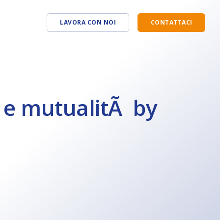
LAVORA CON NOI
CONTATTACI
Omnia Enterprise
Learning Center »
Omnia CoGe
SHARE Partner »
 e mutualitÃ by
Omnia Marketplace
Terza Via