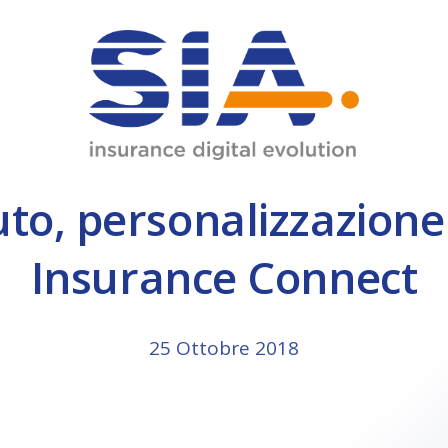
JMIL
Data Center
INM
Diagnostic Center
ware.
to, personalizzazione
Omnia 8
Omnia Broker
Insurance Connect
25 Ottobre 2018