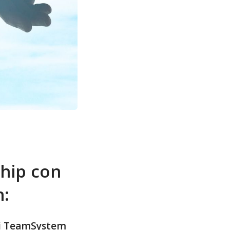
ship con
:
 di TeamSystem