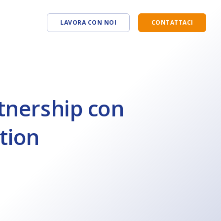
LAVORA CON NOI
CONTATTACI
Omnia Enterprise
Learning Center »
Omnia CoGe
SHARE Partner »
tnership con
Omnia Marketplace
Terza Via
tion