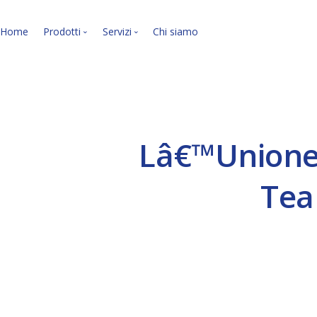
Home
Prodotti
Servizi
Chi siamo
Le nostre soluzioni soft
I nostri servizi.
Lâ€™Unione 
Tea
VEDI LA PANORAMICA »