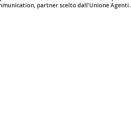
munication, partner scelto dall'Unione Agenti 
k alla news Intermedia Cha
Condividi su Facebook
Condividi su Twitte
evi le nostre ultime news nella tua e