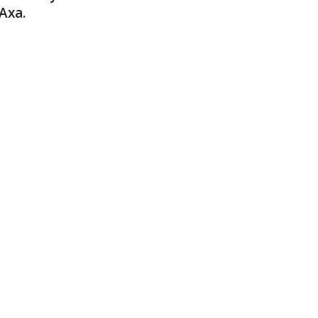
Axa.
nnel
r
mail