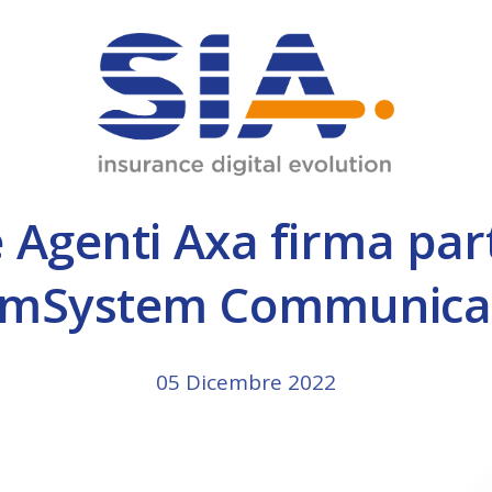
JMIL
Data Center
INM
Diagnostic Center
ware.
Agenti Axa firma par
Omnia 8
Omnia Broker
mSystem Communica
05 Dicembre 2022